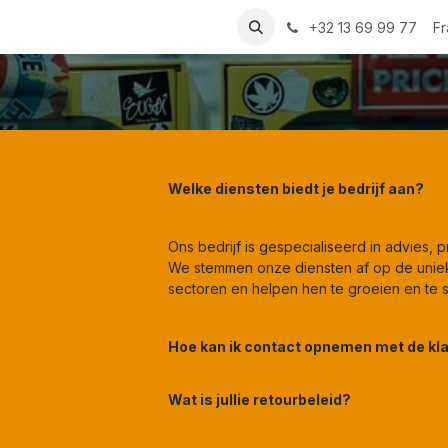
Atollspeed
Contactez-nous
+32 13 69 99 77
Fr
Welke diensten biedt je bedrijf aan?
Ons bedrijf is gespecialiseerd in advies,
We stemmen onze diensten af op de uniek
sectoren en helpen hen te groeien en te 
Hoe kan ik contact opnemen met de kl
Wat is jullie retourbeleid?