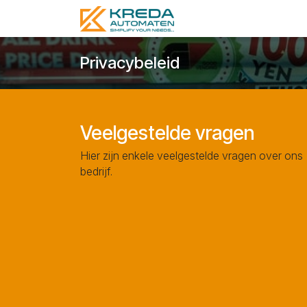
Se rendre au contenu
Accueil
Automaten
Privacybeleid
Veelgestelde vragen
Hier zijn enkele veelgestelde vragen over ons
bedrijf.