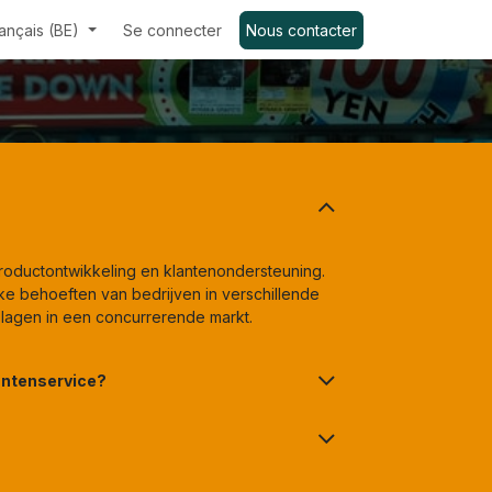
ançais (BE)
Se connecter
Nous contacter
 productontwikkeling en klantenondersteuning.
e behoeften van bedrijven in verschillende
slagen in een concurrerende markt.
antenservice?