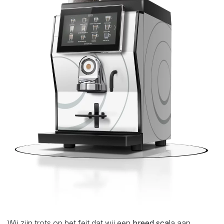
Wij zijn trots op het feit dat wij een
breed sca
la aan