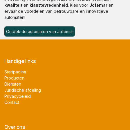
kwaliteit
en
klanttevredenheid
. Kies voor
Jofemar
en
ervaar de voordelen van betrouwbare en innovatieve
automaten!
Ontdek de automaten van Jofemar
Handige links
Startpagina
Producten
Diensten​
Juridische afdeling
Privacybeleid
Contact
Over ons