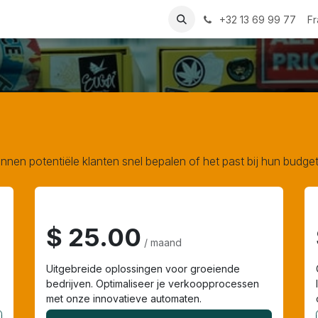
Atollspeed
Contactez-nous
+32 13 69 99 77
Fr
unnen potentiële klanten snel bepalen of het past bij hun budge
Professioneel
$ 25.00
/ maand
Uitgebreide oplossingen voor groeiende
bedrijven. Optimaliseer je verkoopprocessen
met onze innovatieve automaten.