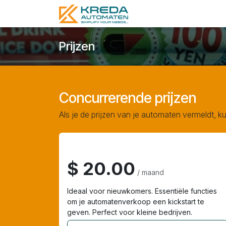
Se rendre au contenu
Accueil
Automaten
Prijzen
Concurrerende prijzen
Als je de prijzen van je automaten vermeldt, k
Beginner
$ 20.00
/ maand
Ideaal voor nieuwkomers. Essentiële functies
om je automatenverkoop een kickstart te
geven. Perfect voor kleine bedrijven.