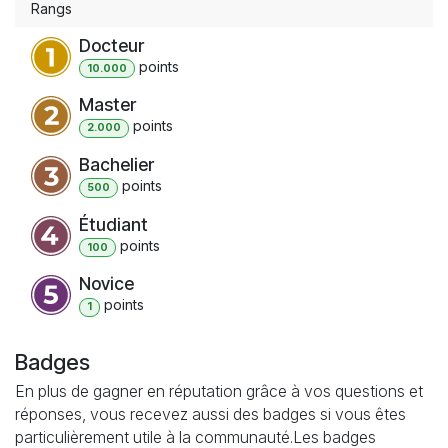
Rangs
Docteur
point
s
10.000
Master
point
s
2.000
Bachelier
point
s
500
Étudiant
point
s
100
Novice
point
s
1
Badges
En plus de gagner en réputation grâce à vos questions et
réponses, vous recevez aussi des badges si vous êtes
particulièrement utile à la communauté.
Les badges