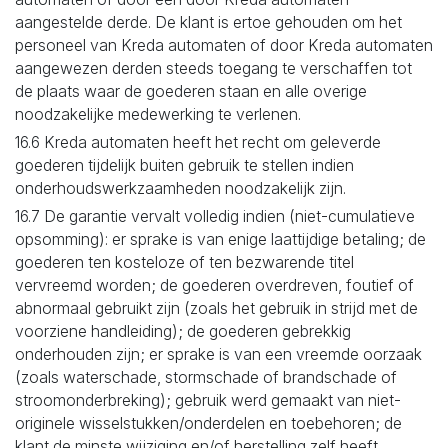
aangestelde derde. De klant is ertoe gehouden om het
personeel van Kreda automaten of door Kreda automaten
aangewezen derden steeds toegang te verschaffen tot
de plaats waar de goederen staan en alle overige
noodzakelijke medewerking te verlenen.
16.6 Kreda automaten heeft het recht om geleverde
goederen tijdelijk buiten gebruik te stellen indien
onderhoudswerkzaamheden noodzakelijk zijn.
16.7 De garantie vervalt volledig indien (niet-cumulatieve
opsomming): er sprake is van enige laattijdige betaling; de
goederen ten kosteloze of ten bezwarende titel
vervreemd worden; de goederen overdreven, foutief of
abnormaal gebruikt zijn (zoals het gebruik in strijd met de
voorziene handleiding); de goederen gebrekkig
onderhouden zijn; er sprake is van een vreemde oorzaak
(zoals waterschade, stormschade of brandschade of
stroomonderbreking); gebruik werd gemaakt van niet-
originele wisselstukken/onderdelen en toebehoren; de
klant de minste wijziging en/of herstelling zelf heeft